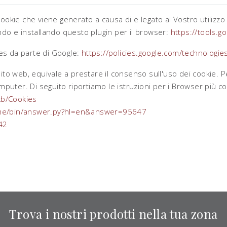
cookie che viene generato a causa di e legato al Vostro utilizz
icando e installando questo plugin per il browser:
https://tools.g
kies da parte di Google:
https://policies.google.com/technologies
ito web, equivale a prestare il consenso sull'uso dei cookie. Pe
omputer. Di seguito riportiamo le istruzioni per i Browser più c
kb/Cookies
ome/bin/answer.py?hl=en&answer=95647
42
Trova i nostri prodotti nella tua zona