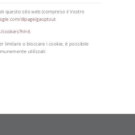
o di questo sito web (compreso il Vostro
oogle.com/dlpage/gaoptout
/cookies?hl=it
.
r limitare o bloccare i cookie, è possibile
omunemente utilizzati: